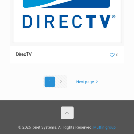
DirecTV
0
1
2
Next page
© 2026 Ipnet Systems. All Rights Reserved.
Muffin group